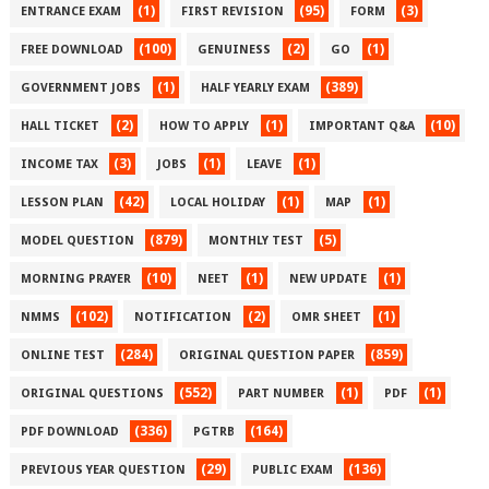
(1)
(95)
(3)
ENTRANCE EXAM
FIRST REVISION
FORM
(100)
(2)
(1)
FREE DOWNLOAD
GENUINESS
GO
(1)
(389)
GOVERNMENT JOBS
HALF YEARLY EXAM
(2)
(1)
(10)
HALL TICKET
HOW TO APPLY
IMPORTANT Q&A
(3)
(1)
(1)
INCOME TAX
JOBS
LEAVE
(42)
(1)
(1)
LESSON PLAN
LOCAL HOLIDAY
MAP
(879)
(5)
MODEL QUESTION
MONTHLY TEST
(10)
(1)
(1)
MORNING PRAYER
NEET
NEW UPDATE
(102)
(2)
(1)
NMMS
NOTIFICATION
OMR SHEET
(284)
(859)
ONLINE TEST
ORIGINAL QUESTION PAPER
(552)
(1)
(1)
ORIGINAL QUESTIONS
PART NUMBER
PDF
(336)
(164)
PDF DOWNLOAD
PGTRB
(29)
(136)
PREVIOUS YEAR QUESTION
PUBLIC EXAM