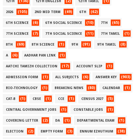
(136)
(2)
(1)
12TH
12TH ENGLISH
12TH TAMIL
(105)
(49)
(62)
2026
2ND MID TERM
6TH
(6)
(10)
(65)
6TH SCIENCE
6TH SOCIAL SCIENCE
7TH
(7)
(11)
(1)
7TH SCIENCE
7TH SOCIAL SCIENCE
7TH TAMIL
(69)
(1)
(91)
(8)
8TH
8TH SCIENCE
9TH
9TH TAMIL
(6)
(1)
A
AADHAR PAN LINK
(17)
(1)
AATCHI TAMIZH COLLECTION
ACCOUNT SLIP
(1)
(6)
(903)
ADMISSION FORM
ALL SUBJECTS
ANSWER KEY
(1)
(80)
(1)
BIO-TECHNOLOGY
BREAKING NEWS
CALENDAR
(1)
(1)
(1)
(5)
CAT-B
CBSE
CCE
CENSUS 2027
(1)
(1)
CENTRAL GOVERNMENT JOBS
CONSTABLE JOBS
(2)
(1)
(1)
COVERING LETTER
DA
DEPARTMENTAL EXAM
(2)
(3)
(38)
ELECTION
EMPTY FORM
ENNUM EZHUTHUM