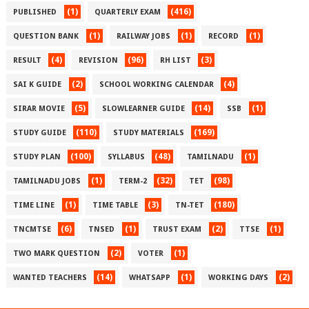
(1)
(416)
PUBLISHED
QUARTERLY EXAM
(1)
(1)
(1)
QUESTION BANK
RAILWAY JOBS
RECORD
(4)
(96)
(3)
RESULT
REVISION
RH LIST
(2)
(4)
SAI K GUIDE
SCHOOL WORKING CALENDAR
(5)
(14)
(1)
SIRAR MOVIE
SLOWLEARNER GUIDE
SSB
(110)
(169)
STUDY GUIDE
STUDY MATERIALS
(100)
(48)
(1)
STUDY PLAN
SYLLABUS
TAMILNADU
(1)
(32)
(98)
TAMILNADU JOBS
TERM-2
TET
(1)
(3)
(180)
TIME LINE
TIME TABLE
TN-TET
(6)
(1)
(2)
(1)
TNCMTSE
TNSED
TRUST EXAM
TTSE
(2)
(1)
TWO MARK QUESTION
VOTER
(14)
(1)
(2)
WANTED TEACHERS
WHATSAPP
WORKING DAYS