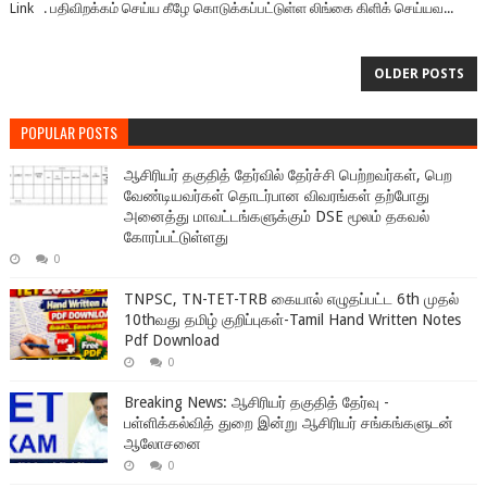
Link . பதிவிறக்கம் செய்ய கீழே கொடுக்கப்பட்டுள்ள லிங்கை கிளிக் செய்யவ...
OLDER POSTS
POPULAR POSTS
ஆசிரியர் தகுதித் தேர்வில் தேர்ச்சி பெற்றவர்கள், பெற
வேண்டியவர்கள் தொடர்பான விவரங்கள் தற்போது
அனைத்து மாவட்டங்களுக்கும் DSE மூலம் தகவல்
கோரப்பட்டுள்ளது
0
TNPSC, TN-TET-TRB கையால் எழுதப்பட்ட 6th முதல்
10thவது தமிழ் குறிப்புகள்-Tamil Hand Written Notes
Pdf Download
0
Breaking News: ஆசிரியர் தகுதித் தேர்வு -
பள்ளிக்கல்வித் துறை இன்று ஆசிரியர் சங்கங்களுடன்
ஆலோசனை
0