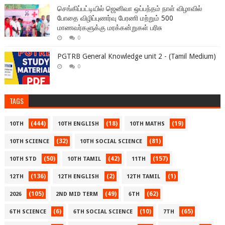
செங்கிப்பட்டியில் ஜெனிவா ஒப்பந்தம் நாள் விழாவில்
போதை விழிப்புணர்வு பேரணி மற்றும் 500
மாணவர்களுக்கு மரக்கன்றுகள் பரிசு
0
PGTRB General Knowledge unit 2 - (Tamil Medium)
0
TAGS
(444)
(18)
(19)
10TH
10TH ENGLISH
10TH MATHS
(32)
(81)
10TH SCIENCE
10TH SOCIAL SCIENCE
(50)
(42)
(157)
10TH STD
10TH TAMIL
11TH
(136)
(2)
(1)
12TH
12TH ENGLISH
12TH TAMIL
(105)
(49)
(62)
2026
2ND MID TERM
6TH
(6)
(10)
(65)
6TH SCIENCE
6TH SOCIAL SCIENCE
7TH