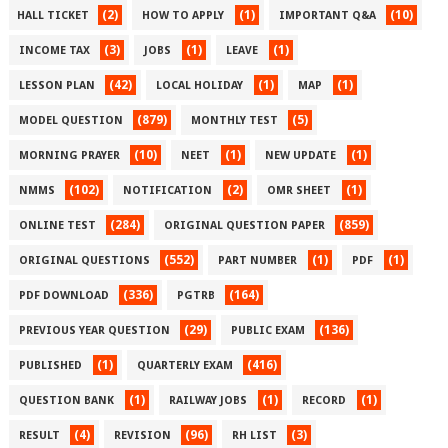
(2)
(1)
(10)
HALL TICKET
HOW TO APPLY
IMPORTANT Q&A
(3)
(1)
(1)
INCOME TAX
JOBS
LEAVE
(42)
(1)
(1)
LESSON PLAN
LOCAL HOLIDAY
MAP
(879)
(5)
MODEL QUESTION
MONTHLY TEST
(10)
(1)
(1)
MORNING PRAYER
NEET
NEW UPDATE
(102)
(2)
(1)
NMMS
NOTIFICATION
OMR SHEET
(284)
(859)
ONLINE TEST
ORIGINAL QUESTION PAPER
(552)
(1)
(1)
ORIGINAL QUESTIONS
PART NUMBER
PDF
(336)
(164)
PDF DOWNLOAD
PGTRB
(29)
(136)
PREVIOUS YEAR QUESTION
PUBLIC EXAM
(1)
(416)
PUBLISHED
QUARTERLY EXAM
(1)
(1)
(1)
QUESTION BANK
RAILWAY JOBS
RECORD
(4)
(96)
(3)
RESULT
REVISION
RH LIST