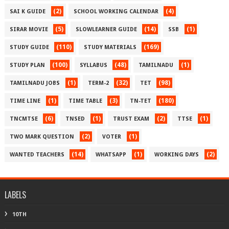
(2)
(4)
SAI K GUIDE
SCHOOL WORKING CALENDAR
(5)
(14)
(1)
SIRAR MOVIE
SLOWLEARNER GUIDE
SSB
(110)
(169)
STUDY GUIDE
STUDY MATERIALS
(100)
(48)
(1)
STUDY PLAN
SYLLABUS
TAMILNADU
(1)
(32)
(98)
TAMILNADU JOBS
TERM-2
TET
(1)
(3)
(180)
TIME LINE
TIME TABLE
TN-TET
(6)
(1)
(2)
(1)
TNCMTSE
TNSED
TRUST EXAM
TTSE
(2)
(1)
TWO MARK QUESTION
VOTER
(14)
(1)
(2)
WANTED TEACHERS
WHATSAPP
WORKING DAYS
LABELS
10TH