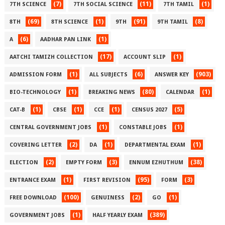
(7)
(11)
(1)
7TH SCIENCE
7TH SOCIAL SCIENCE
7TH TAMIL
(69)
(1)
(91)
(8)
8TH
8TH SCIENCE
9TH
9TH TAMIL
(6)
(1)
A
AADHAR PAN LINK
(17)
(1)
AATCHI TAMIZH COLLECTION
ACCOUNT SLIP
(1)
(6)
(903)
ADMISSION FORM
ALL SUBJECTS
ANSWER KEY
(1)
(80)
(1)
BIO-TECHNOLOGY
BREAKING NEWS
CALENDAR
(1)
(1)
(1)
(5)
CAT-B
CBSE
CCE
CENSUS 2027
(1)
(1)
CENTRAL GOVERNMENT JOBS
CONSTABLE JOBS
(2)
(1)
(1)
COVERING LETTER
DA
DEPARTMENTAL EXAM
(2)
(3)
(38)
ELECTION
EMPTY FORM
ENNUM EZHUTHUM
(1)
(95)
(3)
ENTRANCE EXAM
FIRST REVISION
FORM
(100)
(2)
(1)
FREE DOWNLOAD
GENUINESS
GO
(1)
(389)
GOVERNMENT JOBS
HALF YEARLY EXAM