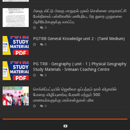
அலகு விட்டு அலகு மாறுதல் மூலம் சென்னை மாநகராட்சி
மேல்நிலைப் பள்ளிகளில் பணிபுரிய, பிற துறை முதுகலை
ஆசிரியர்களுக்கு வாய்ப்பு
0
PGTRB General Knowledge unit 2 - (Tamil Medium)
0
PG TRB - Geography ( unit - 1 ) Physical Geography
Study Materials - Srimaan Coaching Centre
0
செங்கிப்பட்டியில் ஜெனிவா ஒப்பந்தம் நாள் விழாவில்
போதை விழிப்புணர்வு பேரணி மற்றும் 500
மாணவர்களுக்கு மரக்கன்றுகள் பரிசு
0