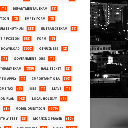
(1)
(1)
DEPARTMENTAL EXAM
(2)
(3)
CTION
EMPTY FORM
(38)
(1)
UM EZHUTHUM
ENTRANCE EXAM
(95)
(3)
ST REVISION
FORM
(100)
(2)
E DOWNLOAD
GENUINESS
(1)
(1)
GOVERNMENT JOBS
(389)
(2)
 YEARLY EXAM
HALL TICKET
(1)
(10)
 TO APPLY
IMPORTANT Q&A
(3)
(1)
(1)
OME TAX
JOBS
LEAVE
(42)
(1)
SON PLAN
LOCAL HOLIDAY
(1)
(879)
MODEL QUESTION
(5)
(10)
THLY TEST
MORNING PRAYER