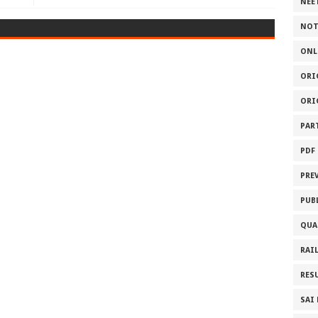
NEE
NOT
ONL
ORI
ORI
PAR
PDF
PRE
PUB
QUA
RAI
RES
SAI