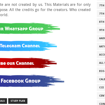
e are not created by us. This Materials are for only
7TH
se. All the credits go for the creators. Who created
7TH
world
.
8TH
9TH
AAD
AAT
ACC
ALL
BIO
CAL
CCE
CEN
IALS
STUDY PLAN
CON