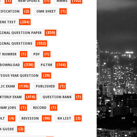
(1)
(1)
(102)
T
NEW UPDATE
NMMS
(2)
(1)
IFICATION
OMR SHEET
(284)
INE TEST
(859)
GINAL QUESTION PAPER
(552)
GINAL QUESTIONS
(1)
(1)
T NUMBER
PDF
(336)
(164)
 DOWNLOAD
PGTRB
(29)
VIOUS YEAR QUESTION
(136)
(1)
LIC EXAM
PUBLISHED
(416)
(1)
RTERLY EXAM
QUESTION BANK
(1)
(1)
LWAY JOBS
RECORD
(4)
(96)
(3)
ULT
REVISION
RH LIST
(2)
 K GUIDE