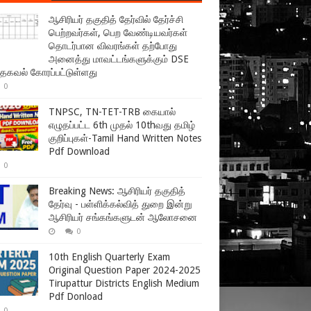
ஆசிரியர் தகுதித் தேர்வில் தேர்ச்சி
பெற்றவர்கள், பெற வேண்டியவர்கள்
தொடர்பான விவரங்கள் தற்போது
அனைத்து மாவட்டங்களுக்கும் DSE
 தகவல் கோரப்பட்டுள்ளது
0
TNPSC, TN-TET-TRB கையால்
எழுதப்பட்ட 6th முதல் 10thவது தமிழ்
குறிப்புகள்-Tamil Hand Written Notes
Pdf Download
0
Breaking News: ஆசிரியர் தகுதித்
தேர்வு - பள்ளிக்கல்வித் துறை இன்று
ஆசிரியர் சங்கங்களுடன் ஆலோசனை
0
10th English Quarterly Exam
Original Question Paper 2024-2025
Tirupattur Districts English Medium
Pdf Donload
0