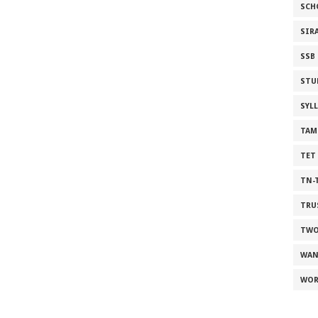
SCH
SIR
SSB
STU
SYL
TAM
TET
TN-
TRU
TWO
WAN
WOR