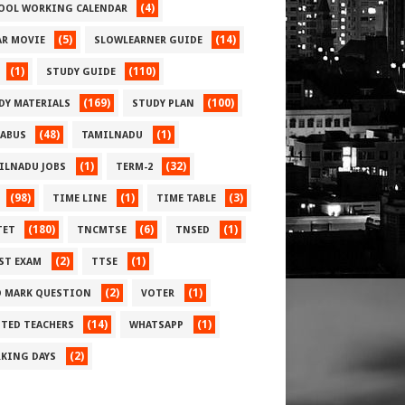
(4)
OOL WORKING CALENDAR
(5)
(14)
AR MOVIE
SLOWLEARNER GUIDE
(1)
(110)
STUDY GUIDE
(169)
(100)
DY MATERIALS
STUDY PLAN
(48)
(1)
LABUS
TAMILNADU
(1)
(32)
ILNADU JOBS
TERM-2
(98)
(1)
(3)
TIME LINE
TIME TABLE
(180)
(6)
(1)
TET
TNCMTSE
TNSED
(2)
(1)
ST EXAM
TTSE
(2)
(1)
 MARK QUESTION
VOTER
(14)
(1)
TED TEACHERS
WHATSAPP
(2)
KING DAYS