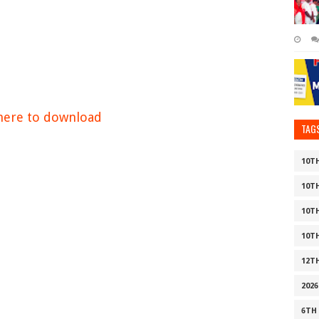
 here to download
TAG
10T
10T
10T
10T
12T
2026
6TH