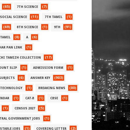
(65)
(7)
7TH SCIENCE
(11)
(1)
 SOCIAL SCIENCE
7TH TAMIL
(69)
(1)
(91)
8TH SCIENCE
9TH
(8)
(6)
 TAMIL
A
(1)
HAR PAN LINK
(17)
CHI TAMIZH COLLECTION
(1)
(1)
OUNT SLIP
ADMISSION FORM
(6)
(903)
 SUBJECTS
ANSWER KEY
(1)
(80)
-TECHNOLOGY
BREAKING NEWS
(1)
(1)
(1)
ENDAR
CAT-B
CBSE
(1)
(5)
CENSUS 2027
(1)
TRAL GOVERNMENT JOBS
(1)
(2)
STABLE JOBS
COVERING LETTER