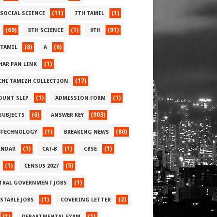
(11)
(1)
 SOCIAL SCIENCE
7TH TAMIL
(69)
(1)
(91)
8TH SCIENCE
9TH
(8)
(6)
 TAMIL
A
(1)
HAR PAN LINK
(17)
CHI TAMIZH COLLECTION
(1)
(1)
OUNT SLIP
ADMISSION FORM
(6)
(903)
 SUBJECTS
ANSWER KEY
(1)
(80)
-TECHNOLOGY
BREAKING NEWS
(1)
(1)
(1)
ENDAR
CAT-B
CBSE
(1)
(5)
CENSUS 2027
(1)
TRAL GOVERNMENT JOBS
(1)
(2)
STABLE JOBS
COVERING LETTER
(1)
(1)
DEPARTMENTAL EXAM