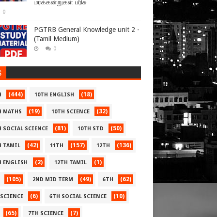
மரக்கன்றுகள் பரிசு
0
PGTRB General Knowledge unit 2 -
(Tamil Medium)
0
S
(444)
(18)
H
10TH ENGLISH
(19)
(32)
H MATHS
10TH SCIENCE
(81)
(50)
H SOCIAL SCIENCE
10TH STD
(42)
(157)
(136)
H TAMIL
11TH
12TH
(2)
(1)
H ENGLISH
12TH TAMIL
(105)
(49)
(62)
2ND MID TERM
6TH
(6)
(10)
 SCIENCE
6TH SOCIAL SCIENCE
(65)
(7)
7TH SCIENCE