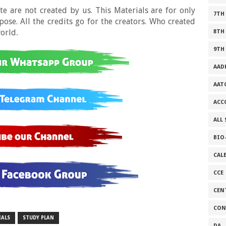
e are not created by us. This Materials are for only
7TH
se. All the credits go for the creators. Who created
world
.
8TH
9TH
AAD
AAT
ACC
ALL
BIO
CAL
CCE
CEN
CON
IALS
STUDY PLAN
DA