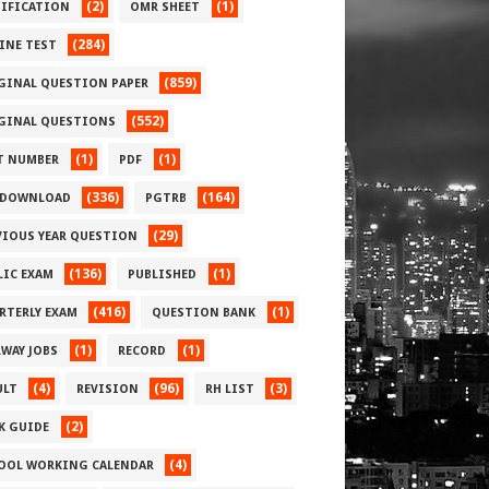
(2)
(1)
IFICATION
OMR SHEET
(284)
INE TEST
(859)
GINAL QUESTION PAPER
(552)
GINAL QUESTIONS
(1)
(1)
T NUMBER
PDF
(336)
(164)
 DOWNLOAD
PGTRB
(29)
VIOUS YEAR QUESTION
(136)
(1)
LIC EXAM
PUBLISHED
(416)
(1)
RTERLY EXAM
QUESTION BANK
(1)
(1)
LWAY JOBS
RECORD
(4)
(96)
(3)
ULT
REVISION
RH LIST
(2)
 K GUIDE
(4)
OOL WORKING CALENDAR