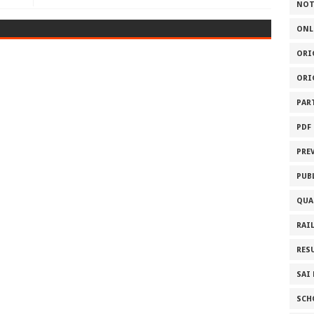
NOT
ONL
ORI
ORI
PAR
PDF
PRE
PUB
QUA
RAI
RES
SAI
SCH