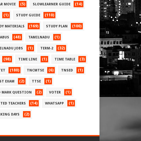
(5)
(14)
AR MOVIE
SLOWLEARNER GUIDE
(1)
(110)
STUDY GUIDE
(169)
(100)
DY MATERIALS
STUDY PLAN
(48)
(1)
LABUS
TAMILNADU
(1)
(32)
ILNADU JOBS
TERM-2
(98)
(1)
(3)
TIME LINE
TIME TABLE
(180)
(6)
(1)
TET
TNCMTSE
TNSED
(2)
(1)
ST EXAM
TTSE
(2)
(1)
 MARK QUESTION
VOTER
(14)
(1)
TED TEACHERS
WHATSAPP
(2)
KING DAYS