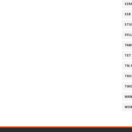
SIR
SSB
STU
SYL
TAM
TET
TN-
TRU
TWO
WAN
WOR