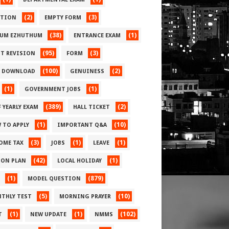
(2)
(3)
CTION
EMPTY FORM
(38)
(1)
UM EZHUTHUM
ENTRANCE EXAM
(95)
(3)
ST REVISION
FORM
(100)
(2)
E DOWNLOAD
GENUINESS
(1)
(1)
GOVERNMENT JOBS
(389)
(2)
 YEARLY EXAM
HALL TICKET
(1)
(10)
 TO APPLY
IMPORTANT Q&A
(3)
(1)
(1)
OME TAX
JOBS
LEAVE
(42)
(1)
SON PLAN
LOCAL HOLIDAY
(1)
(879)
MODEL QUESTION
(5)
(10)
THLY TEST
MORNING PRAYER
(1)
(1)
(102)
T
NEW UPDATE
NMMS