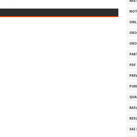
NEE
NOT
ONL
ORI
ORI
PAR
PDF
PRE
PUB
QUA
RAI
RES
SAI