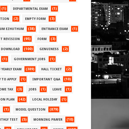
(1)
(1)
DEPARTMENTAL EXAM
(2)
(3)
CTION
EMPTY FORM
(38)
(1)
UM EZHUTHUM
ENTRANCE EXAM
(95)
(3)
ST REVISION
FORM
(100)
(2)
E DOWNLOAD
GENUINESS
(1)
(1)
GOVERNMENT JOBS
(389)
(2)
 YEARLY EXAM
HALL TICKET
(1)
(10)
 TO APPLY
IMPORTANT Q&A
(3)
(1)
(1)
OME TAX
JOBS
LEAVE
(42)
(1)
SON PLAN
LOCAL HOLIDAY
(1)
(879)
MODEL QUESTION
(5)
(10)
THLY TEST
MORNING PRAYER