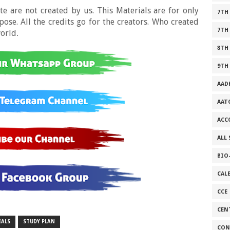
e are not created by us. This Materials are for only
7TH
se. All the credits go for the creators. Who created
7TH
world
.
8TH
9TH
AAD
AAT
ACC
ALL
BIO
CAL
CCE
CEN
IALS
STUDY PLAN
CON