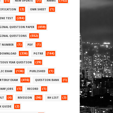
(1)
(1)
(102)
T
NEW UPDATE
NMMS
(2)
(1)
IFICATION
OMR SHEET
(284)
INE TEST
(859)
GINAL QUESTION PAPER
(552)
GINAL QUESTIONS
(1)
(1)
T NUMBER
PDF
(336)
(164)
 DOWNLOAD
PGTRB
(29)
VIOUS YEAR QUESTION
(136)
(1)
LIC EXAM
PUBLISHED
(416)
(1)
RTERLY EXAM
QUESTION BANK
(1)
(1)
LWAY JOBS
RECORD
(4)
(96)
(3)
ULT
REVISION
RH LIST
(2)
 K GUIDE