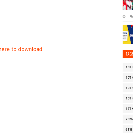
 here to download
TAG
10T
10T
10T
10T
12T
2026
6TH