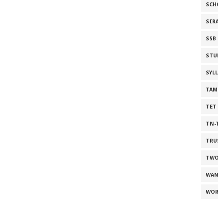
SCH
SIR
SSB
STU
SYL
TAM
TET
TN-
TRU
TWO
WAN
WOR