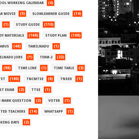
(4)
OOL WORKING CALENDAR
(5)
(14)
AR MOVIE
SLOWLEARNER GUIDE
(1)
(110)
STUDY GUIDE
(169)
(100)
DY MATERIALS
STUDY PLAN
(48)
(1)
LABUS
TAMILNADU
(1)
(32)
ILNADU JOBS
TERM-2
(98)
(1)
(3)
TIME LINE
TIME TABLE
(180)
(6)
(1)
TET
TNCMTSE
TNSED
(2)
(1)
ST EXAM
TTSE
(2)
(1)
 MARK QUESTION
VOTER
(14)
(1)
TED TEACHERS
WHATSAPP
(2)
KING DAYS