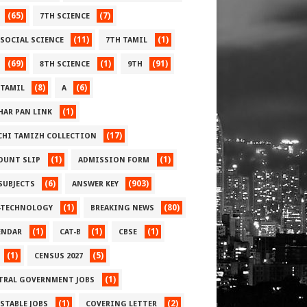
(65)
(7)
7TH SCIENCE
(11)
(1)
 SOCIAL SCIENCE
7TH TAMIL
(69)
(1)
(91)
8TH SCIENCE
9TH
(8)
(6)
 TAMIL
A
(1)
HAR PAN LINK
(17)
CHI TAMIZH COLLECTION
(1)
(1)
OUNT SLIP
ADMISSION FORM
(6)
(903)
 SUBJECTS
ANSWER KEY
(1)
(80)
-TECHNOLOGY
BREAKING NEWS
(1)
(1)
(1)
ENDAR
CAT-B
CBSE
(1)
(5)
CENSUS 2027
(1)
TRAL GOVERNMENT JOBS
(1)
(2)
STABLE JOBS
COVERING LETTER