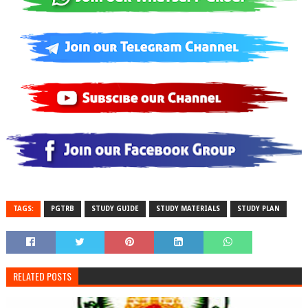
TAGS:
PGTRB
STUDY GUIDE
STUDY MATERIALS
STUDY PLAN
RELATED POSTS