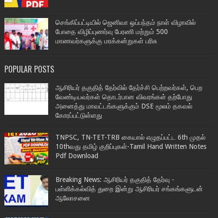
செங்கிப்பட்டியில் ஜெனிவா ஒப்பந்தம் நாள் விழாவில்
போதை விழிப்புணர்வு பேரணி மற்றும் 500
மாணவர்களுக்கு மரக்கன்றுகள் பரிசு
POPULAR POSTS
ஆசிரியர் தகுதித் தேர்வில் தேர்ச்சி பெற்றவர்கள், பெற
வேண்டியவர்கள் தொடர்பான விவரங்கள் தற்போது
அனைத்து மாவட்டங்களுக்கும் DSE மூலம் தகவல்
கோரப்பட்டுள்ளது
TNPSC, TN-TET-TRB கையால் எழுதப்பட்ட 6th முதல்
10thவது தமிழ் குறிப்புகள்-Tamil Hand Written Notes
Pdf Download
Breaking News: ஆசிரியர் தகுதித் தேர்வு -
பள்ளிக்கல்வித் துறை இன்று ஆசிரியர் சங்கங்களுடன்
ஆலோசனை