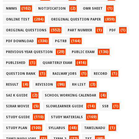
(102)
(2)
(1)
NMMS
NOTIFICATION
OMR SHEET
(284)
(859)
ONLINE TEST
ORIGINAL QUESTION PAPER
(552)
(1)
(1)
ORIGINAL QUESTIONS
PART NUMBER
PDF
(336)
(164)
PDF DOWNLOAD
PGTRB
(29)
(136)
PREVIOUS YEAR QUESTION
PUBLIC EXAM
(1)
(416)
PUBLISHED
QUARTERLY EXAM
(1)
(1)
(1)
QUESTION BANK
RAILWAY JOBS
RECORD
(4)
(96)
(3)
RESULT
REVISION
RH LIST
(2)
(4)
SAI K GUIDE
SCHOOL WORKING CALENDAR
(5)
(14)
(1)
SIRAR MOVIE
SLOWLEARNER GUIDE
SSB
(110)
(169)
STUDY GUIDE
STUDY MATERIALS
(100)
(48)
(1)
STUDY PLAN
SYLLABUS
TAMILNADU
(1)
(32)
(98)
TAMILNADU JOBS
TERM-2
TET