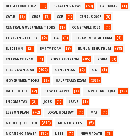
(1)
(80)
(1)
BIO-TECHNOLOGY
BREAKING NEWS
CALENDAR
(1)
(1)
(1)
(5)
CAT-B
CBSE
CCE
CENSUS 2027
(1)
(1)
CENTRAL GOVERNMENT JOBS
CONSTABLE JOBS
(2)
(1)
(1)
COVERING LETTER
DA
DEPARTMENTAL EXAM
(2)
(3)
(38)
ELECTION
EMPTY FORM
ENNUM EZHUTHUM
(1)
(95)
(3)
ENTRANCE EXAM
FIRST REVISION
FORM
(100)
(2)
(1)
FREE DOWNLOAD
GENUINESS
GO
(1)
(389)
GOVERNMENT JOBS
HALF YEARLY EXAM
(2)
(1)
(10)
HALL TICKET
HOW TO APPLY
IMPORTANT Q&A
(3)
(1)
(1)
INCOME TAX
JOBS
LEAVE
(42)
(1)
(1)
LESSON PLAN
LOCAL HOLIDAY
MAP
(879)
(5)
MODEL QUESTION
MONTHLY TEST
(10)
(1)
(1)
MORNING PRAYER
NEET
NEW UPDATE