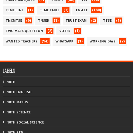
(1)
(3)
(180)
TIME LINE
TIME TABLE
TN-TET
(6)
(1)
(2)
(1)
TNCMTSE
TNSED
TRUST EXAM
TTSE
(2)
(1)
TWO MARK QUESTION
VOTER
(14)
(1)
(2)
WANTED TEACHERS
WHATSAPP
WORKING DAYS
LABELS
10TH
10TH ENGLISH
10TH MATHS
10TH SCIENCE
10TH SOCIAL SCIENCE
10TH STD