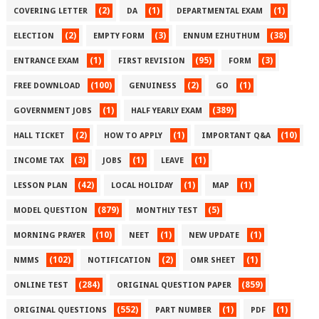
(2)
(1)
(1)
COVERING LETTER
DA
DEPARTMENTAL EXAM
(2)
(3)
(38)
ELECTION
EMPTY FORM
ENNUM EZHUTHUM
(1)
(95)
(3)
ENTRANCE EXAM
FIRST REVISION
FORM
(100)
(2)
(1)
FREE DOWNLOAD
GENUINESS
GO
(1)
(389)
GOVERNMENT JOBS
HALF YEARLY EXAM
(2)
(1)
(10)
HALL TICKET
HOW TO APPLY
IMPORTANT Q&A
(3)
(1)
(1)
INCOME TAX
JOBS
LEAVE
(42)
(1)
(1)
LESSON PLAN
LOCAL HOLIDAY
MAP
(879)
(5)
MODEL QUESTION
MONTHLY TEST
(10)
(1)
(1)
MORNING PRAYER
NEET
NEW UPDATE
(102)
(2)
(1)
NMMS
NOTIFICATION
OMR SHEET
(284)
(859)
ONLINE TEST
ORIGINAL QUESTION PAPER
(552)
(1)
(1)
ORIGINAL QUESTIONS
PART NUMBER
PDF