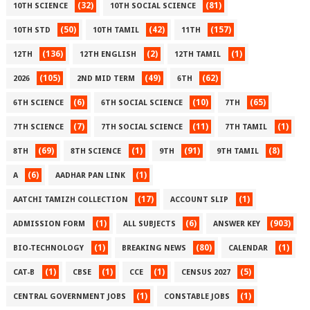
(32)
(81)
10TH SCIENCE
10TH SOCIAL SCIENCE
(50)
(42)
(157)
10TH STD
10TH TAMIL
11TH
(136)
(2)
(1)
12TH
12TH ENGLISH
12TH TAMIL
(105)
(49)
(62)
2026
2ND MID TERM
6TH
(6)
(10)
(65)
6TH SCIENCE
6TH SOCIAL SCIENCE
7TH
(7)
(11)
(1)
7TH SCIENCE
7TH SOCIAL SCIENCE
7TH TAMIL
(69)
(1)
(91)
(8)
8TH
8TH SCIENCE
9TH
9TH TAMIL
(6)
(1)
A
AADHAR PAN LINK
(17)
(1)
AATCHI TAMIZH COLLECTION
ACCOUNT SLIP
(1)
(6)
(903)
ADMISSION FORM
ALL SUBJECTS
ANSWER KEY
(1)
(80)
(1)
BIO-TECHNOLOGY
BREAKING NEWS
CALENDAR
(1)
(1)
(1)
(5)
CAT-B
CBSE
CCE
CENSUS 2027
(1)
(1)
CENTRAL GOVERNMENT JOBS
CONSTABLE JOBS