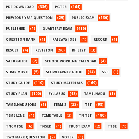
(336)
(164)
PDF DOWNLOAD
PGTRB
(29)
(136)
PREVIOUS YEAR QUESTION
PUBLIC EXAM
(1)
(416)
PUBLISHED
QUARTERLY EXAM
(1)
(1)
(1)
QUESTION BANK
RAILWAY JOBS
RECORD
(4)
(96)
(3)
RESULT
REVISION
RH LIST
(2)
(4)
SAI K GUIDE
SCHOOL WORKING CALENDAR
(5)
(14)
(1)
SIRAR MOVIE
SLOWLEARNER GUIDE
SSB
(110)
(169)
STUDY GUIDE
STUDY MATERIALS
(100)
(48)
(1)
STUDY PLAN
SYLLABUS
TAMILNADU
(1)
(32)
(98)
TAMILNADU JOBS
TERM-2
TET
(1)
(3)
(180)
TIME LINE
TIME TABLE
TN-TET
(6)
(1)
(2)
(1)
TNCMTSE
TNSED
TRUST EXAM
TTSE
(2)
(1)
TWO MARK QUESTION
VOTER