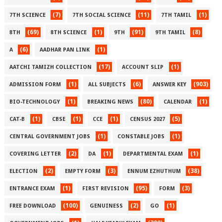
(7)
(11)
(1)
7TH SCIENCE
7TH SOCIAL SCIENCE
7TH TAMIL
(69)
(1)
(91)
(8)
8TH
8TH SCIENCE
9TH
9TH TAMIL
(6)
(1)
A
AADHAR PAN LINK
(17)
(1)
AATCHI TAMIZH COLLECTION
ACCOUNT SLIP
(1)
(6)
(903)
ADMISSION FORM
ALL SUBJECTS
ANSWER KEY
(1)
(80)
(1)
BIO-TECHNOLOGY
BREAKING NEWS
CALENDAR
(1)
(1)
(1)
(5)
CAT-B
CBSE
CCE
CENSUS 2027
(1)
(1)
CENTRAL GOVERNMENT JOBS
CONSTABLE JOBS
(2)
(1)
(1)
COVERING LETTER
DA
DEPARTMENTAL EXAM
(2)
(3)
(38)
ELECTION
EMPTY FORM
ENNUM EZHUTHUM
(1)
(95)
(3)
ENTRANCE EXAM
FIRST REVISION
FORM
(100)
(2)
(1)
FREE DOWNLOAD
GENUINESS
GO