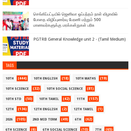
செங்கிப்பட்டியில் ஜெனிவா ஒப்பந்தம் நாள் விழாவில்
போதை விழிப்புணர்வு பேரணி மற்றும் 500
மாணவர்களுக்கு மரக்கன்றுகள் பரிசு
PGTRB General Knowledge unit 2 - (Tamil Medium)
TAGS
(444)
(18)
(19)
10TH
10TH ENGLISH
10TH MATHS
(32)
(81)
10TH SCIENCE
10TH SOCIAL SCIENCE
(50)
(42)
(157)
10TH STD
10TH TAMIL
11TH
(136)
(2)
(1)
12TH
12TH ENGLISH
12TH TAMIL
(105)
(49)
(62)
2026
2ND MID TERM
6TH
(6)
(10)
(65)
6TH SCIENCE
6TH SOCIAL SCIENCE
7TH