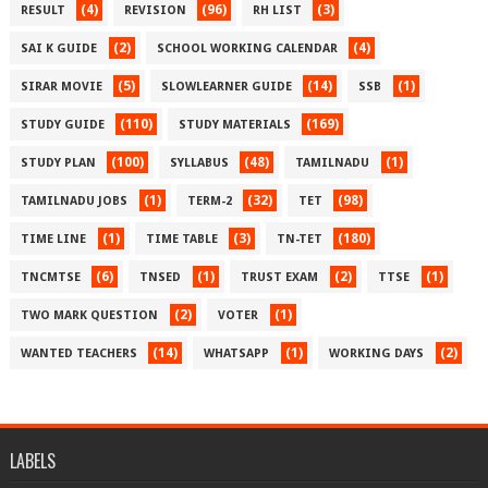
(4)
(96)
(3)
RESULT
REVISION
RH LIST
(2)
(4)
SAI K GUIDE
SCHOOL WORKING CALENDAR
(5)
(14)
(1)
SIRAR MOVIE
SLOWLEARNER GUIDE
SSB
(110)
(169)
STUDY GUIDE
STUDY MATERIALS
(100)
(48)
(1)
STUDY PLAN
SYLLABUS
TAMILNADU
(1)
(32)
(98)
TAMILNADU JOBS
TERM-2
TET
(1)
(3)
(180)
TIME LINE
TIME TABLE
TN-TET
(6)
(1)
(2)
(1)
TNCMTSE
TNSED
TRUST EXAM
TTSE
(2)
(1)
TWO MARK QUESTION
VOTER
(14)
(1)
(2)
WANTED TEACHERS
WHATSAPP
WORKING DAYS
LABELS