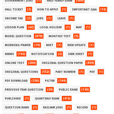
(1)
(389)
GOVERNMENT JOBS
HALF YEARLY EXAM
(2)
(1)
(10)
HALL TICKET
HOW TO APPLY
IMPORTANT Q&A
(3)
(1)
(1)
INCOME TAX
JOBS
LEAVE
(42)
(1)
(1)
LESSON PLAN
LOCAL HOLIDAY
MAP
(879)
(5)
MODEL QUESTION
MONTHLY TEST
(10)
(1)
(1)
MORNING PRAYER
NEET
NEW UPDATE
(102)
(2)
(1)
NMMS
NOTIFICATION
OMR SHEET
(284)
(859)
ONLINE TEST
ORIGINAL QUESTION PAPER
(552)
(1)
(1)
ORIGINAL QUESTIONS
PART NUMBER
PDF
(336)
(164)
PDF DOWNLOAD
PGTRB
(29)
(136)
PREVIOUS YEAR QUESTION
PUBLIC EXAM
(1)
(416)
PUBLISHED
QUARTERLY EXAM
(1)
(1)
(1)
QUESTION BANK
RAILWAY JOBS
RECORD