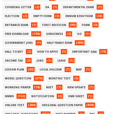
(2)
(1)
(1)
COVERING LETTER
DA
DEPARTMENTAL EXAM
(2)
(3)
(38)
ELECTION
EMPTY FORM
ENNUM EZHUTHUM
(1)
(95)
(3)
ENTRANCE EXAM
FIRST REVISION
FORM
(100)
(2)
(1)
FREE DOWNLOAD
GENUINESS
GO
(1)
(389)
GOVERNMENT JOBS
HALF YEARLY EXAM
(2)
(1)
(10)
HALL TICKET
HOW TO APPLY
IMPORTANT Q&A
(3)
(1)
(1)
INCOME TAX
JOBS
LEAVE
(42)
(1)
(1)
LESSON PLAN
LOCAL HOLIDAY
MAP
(879)
(5)
MODEL QUESTION
MONTHLY TEST
(10)
(1)
(1)
MORNING PRAYER
NEET
NEW UPDATE
(102)
(2)
(1)
NMMS
NOTIFICATION
OMR SHEET
(284)
(859)
ONLINE TEST
ORIGINAL QUESTION PAPER