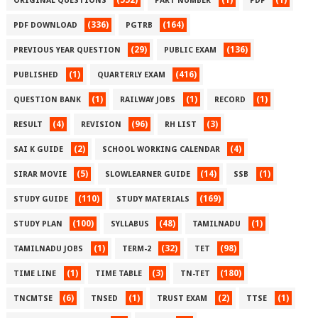
(552)
(1)
(1)
ORIGINAL QUESTIONS
PART NUMBER
PDF
(336)
(164)
PDF DOWNLOAD
PGTRB
(29)
(136)
PREVIOUS YEAR QUESTION
PUBLIC EXAM
(1)
(416)
PUBLISHED
QUARTERLY EXAM
(1)
(1)
(1)
QUESTION BANK
RAILWAY JOBS
RECORD
(4)
(96)
(3)
RESULT
REVISION
RH LIST
(2)
(4)
SAI K GUIDE
SCHOOL WORKING CALENDAR
(5)
(14)
(1)
SIRAR MOVIE
SLOWLEARNER GUIDE
SSB
(110)
(169)
STUDY GUIDE
STUDY MATERIALS
(100)
(48)
(1)
STUDY PLAN
SYLLABUS
TAMILNADU
(1)
(32)
(98)
TAMILNADU JOBS
TERM-2
TET
(1)
(3)
(180)
TIME LINE
TIME TABLE
TN-TET
(6)
(1)
(2)
(1)
TNCMTSE
TNSED
TRUST EXAM
TTSE