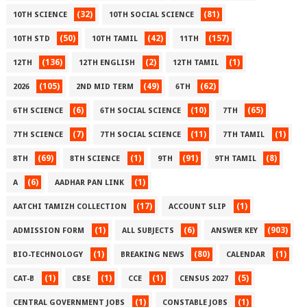
(32)
(81)
10TH SCIENCE
10TH SOCIAL SCIENCE
(50)
(42)
(157)
10TH STD
10TH TAMIL
11TH
(136)
(2)
(1)
12TH
12TH ENGLISH
12TH TAMIL
(105)
(49)
(62)
2026
2ND MID TERM
6TH
(6)
(10)
(65)
6TH SCIENCE
6TH SOCIAL SCIENCE
7TH
(7)
(11)
(1)
7TH SCIENCE
7TH SOCIAL SCIENCE
7TH TAMIL
(69)
(1)
(91)
(8)
8TH
8TH SCIENCE
9TH
9TH TAMIL
(6)
(1)
A
AADHAR PAN LINK
(17)
(1)
AATCHI TAMIZH COLLECTION
ACCOUNT SLIP
(1)
(6)
(903)
ADMISSION FORM
ALL SUBJECTS
ANSWER KEY
(1)
(80)
(1)
BIO-TECHNOLOGY
BREAKING NEWS
CALENDAR
(1)
(1)
(1)
(5)
CAT-B
CBSE
CCE
CENSUS 2027
(1)
(1)
CENTRAL GOVERNMENT JOBS
CONSTABLE JOBS