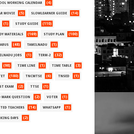
(4)
OOL WORKING CALENDAR
(5)
(14)
AR MOVIE
SLOWLEARNER GUIDE
(1)
(110)
STUDY GUIDE
(169)
(100)
DY MATERIALS
STUDY PLAN
(48)
(1)
LABUS
TAMILNADU
(1)
(32)
ILNADU JOBS
TERM-2
(98)
(1)
(3)
TIME LINE
TIME TABLE
(180)
(6)
(1)
TET
TNCMTSE
TNSED
(2)
(1)
ST EXAM
TTSE
(2)
(1)
 MARK QUESTION
VOTER
(14)
(1)
TED TEACHERS
WHATSAPP
(2)
KING DAYS