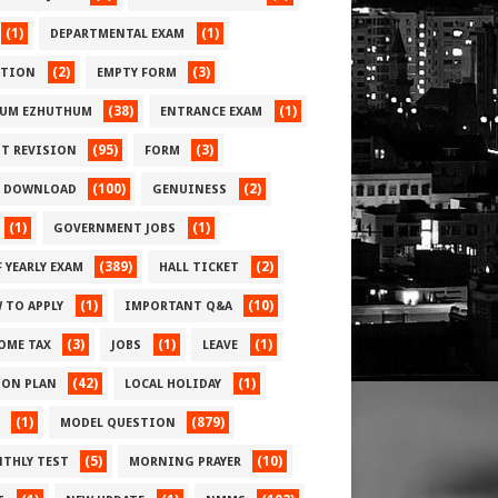
(1)
(1)
DEPARTMENTAL EXAM
(2)
(3)
CTION
EMPTY FORM
(38)
(1)
UM EZHUTHUM
ENTRANCE EXAM
(95)
(3)
ST REVISION
FORM
(100)
(2)
E DOWNLOAD
GENUINESS
(1)
(1)
GOVERNMENT JOBS
(389)
(2)
 YEARLY EXAM
HALL TICKET
(1)
(10)
 TO APPLY
IMPORTANT Q&A
(3)
(1)
(1)
OME TAX
JOBS
LEAVE
(42)
(1)
SON PLAN
LOCAL HOLIDAY
(1)
(879)
MODEL QUESTION
(5)
(10)
THLY TEST
MORNING PRAYER