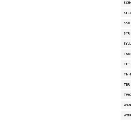
SCH
SIR
SSB
STU
SYL
TAM
TET
TN-
TRU
TWO
WAN
WOR