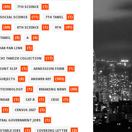
(65)
(7)
7TH SCIENCE
(11)
(1)
 SOCIAL SCIENCE
7TH TAMIL
(69)
(1)
(91)
8TH SCIENCE
9TH
(8)
(6)
 TAMIL
A
(1)
HAR PAN LINK
(17)
CHI TAMIZH COLLECTION
(1)
(1)
OUNT SLIP
ADMISSION FORM
(6)
(903)
 SUBJECTS
ANSWER KEY
(1)
(80)
-TECHNOLOGY
BREAKING NEWS
(1)
(1)
(1)
ENDAR
CAT-B
CBSE
(1)
(5)
CENSUS 2027
(1)
TRAL GOVERNMENT JOBS
(1)
(2)
STABLE JOBS
COVERING LETTER