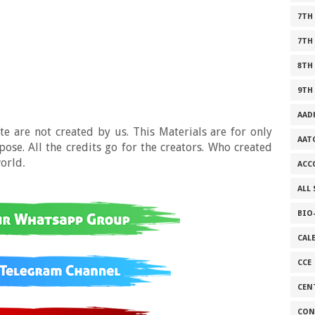
7TH
7TH
8TH
9TH
AAD
e are not created by us. This Materials are for only
AAT
se. All the credits go for the creators. Who created
world
.
ACC
ALL
BIO
CAL
CCE
CEN
CON