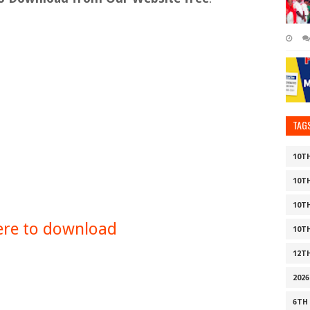
TAG
10T
10T
10T
here to download
10T
12T
2026
6TH