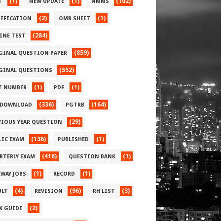
(1)
(1)
(102)
T
NEW UPDATE
NMMS
(2)
(1)
IFICATION
OMR SHEET
(284)
INE TEST
(859)
GINAL QUESTION PAPER
(552)
GINAL QUESTIONS
(1)
(1)
T NUMBER
PDF
(336)
(164)
 DOWNLOAD
PGTRB
(29)
VIOUS YEAR QUESTION
(136)
(1)
LIC EXAM
PUBLISHED
(416)
(1)
RTERLY EXAM
QUESTION BANK
(1)
(1)
LWAY JOBS
RECORD
(4)
(96)
(3)
ULT
REVISION
RH LIST
(2)
 K GUIDE