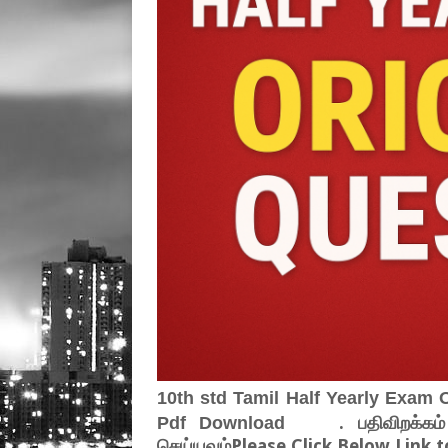
10th std Tamil Half Yearly Exam O
. பதிவிறக்கம
Pdf Download
செய்யவும்Please Click Below Link