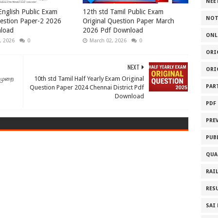
NEE
English Public Exam
12th std Tamil Public Exam
NOT
estion Paper-2 2026
Original Question Paper March
load
2026 Pdf Download
ONL
, 2026
0
March 02, 2026
0
ORI
NEXT
ORI
ுமுறை
10th std Tamil Half Yearly Exam Original
PAR
Question Paper 2024 Chennai District Pdf
Download
PDF
PRE
PUB
QUA
RAI
RES
SAI