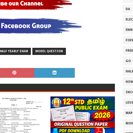
DA
ELE
ENN
FIR
FRE
HALF YEARLY EXAM
MODEL QUESTION
GO
HALF
HOW
INC
LES
MAP
MON