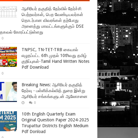
ஆசிரியர் தகுதித் தேர்வில் தேர்ச்சி
பெற்றவர்கள், பெற வேண்டியவர்கள்
தொடர்பான விவரங்கள் தற்போது
அனைத்து மாவட்டங்களுக்கும் DSE
 தகவல் கோரப்பட்டுள்ளது
0
TNPSC, TN-TET-TRB கையால்
எழுதப்பட்ட 6th முதல் 10thவது தமிழ்
குறிப்புகள்-Tamil Hand Written Notes
Pdf Download
0
Breaking News: ஆசிரியர் தகுதித்
தேர்வு - பள்ளிக்கல்வித் துறை இன்று
ஆசிரியர் சங்கங்களுடன் ஆலோசனை
0
10th English Quarterly Exam
Original Question Paper 2024-2025
Tirupattur Districts English Medium
Pdf Donload
0