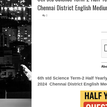
Chennai District English Med
0
6th std
Science Term-2 Half Yearl
2024
Chennai District
English M