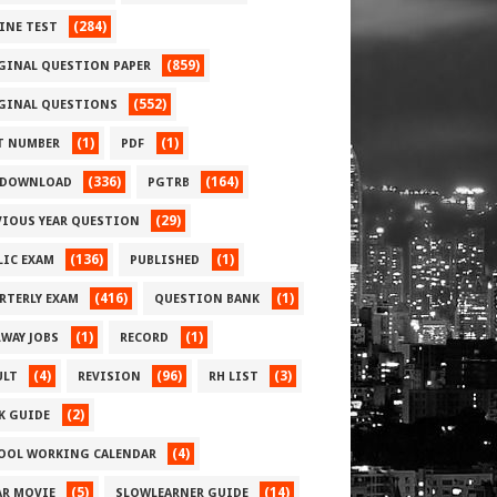
(284)
INE TEST
(859)
GINAL QUESTION PAPER
(552)
GINAL QUESTIONS
(1)
(1)
T NUMBER
PDF
(336)
(164)
 DOWNLOAD
PGTRB
(29)
VIOUS YEAR QUESTION
(136)
(1)
LIC EXAM
PUBLISHED
(416)
(1)
RTERLY EXAM
QUESTION BANK
(1)
(1)
LWAY JOBS
RECORD
(4)
(96)
(3)
ULT
REVISION
RH LIST
(2)
 K GUIDE
(4)
OOL WORKING CALENDAR
(5)
(14)
AR MOVIE
SLOWLEARNER GUIDE