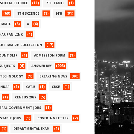
(11)
(1)
 SOCIAL SCIENCE
7TH TAMIL
(69)
(1)
(91)
8TH SCIENCE
9TH
(8)
(6)
 TAMIL
A
(1)
HAR PAN LINK
(17)
CHI TAMIZH COLLECTION
(1)
(1)
OUNT SLIP
ADMISSION FORM
(6)
(903)
 SUBJECTS
ANSWER KEY
(1)
(80)
-TECHNOLOGY
BREAKING NEWS
(1)
(1)
(1)
ENDAR
CAT-B
CBSE
(1)
(5)
CENSUS 2027
(1)
TRAL GOVERNMENT JOBS
(1)
(2)
STABLE JOBS
COVERING LETTER
(1)
(1)
DEPARTMENTAL EXAM