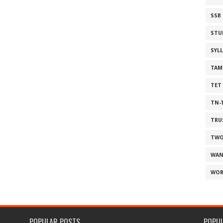
SSB
STU
SYL
TAM
TET
TN-
TRU
TWO
WAN
WOR
POPULAR POSTS
POPU