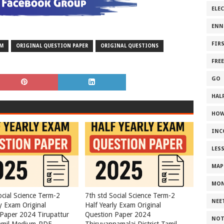
ELE
ENN
FIR
AM
ORIGINAL QUESTION PAPER
ORIGINAL QUESTIONS
FRE
GO
HALF
HOW
INC
LES
MAP
MON
ocial Science Term-2
7th std Social Science Term-2
NEE
ly Exam Original
Half Yearly Exam Original
Paper 2024 Tirupattur
Question Paper 2024
NOT