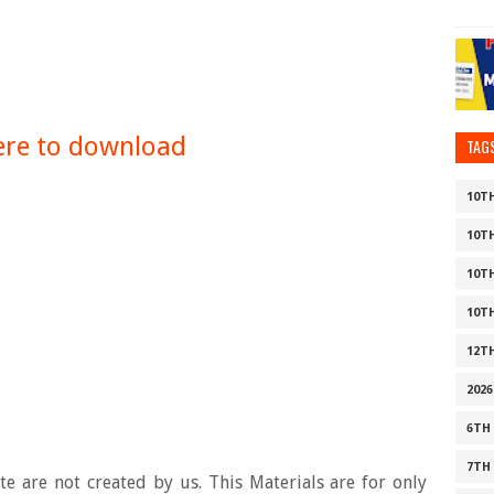
here to download
TAG
10T
10T
10T
10T
12T
2026
6TH
7TH
e are not created by us. This Materials are for only