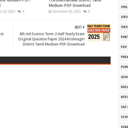
Tamil Medium-PDF-
Thiruvannamalai District Tamil
d
Medium-PDF-Download
ONL
 20, 2025
0
December 20, 2025
0
ORI
NEXT
ORI
st
6th std Science Term-2 Half Yearly Exam
PAR
Original Question Paper 2024 Krishnagiri
District Tamil Medium-PDF-Download
PDF
PRE
PUB
QUA
RAI
RES
SAI
SCH
SIR