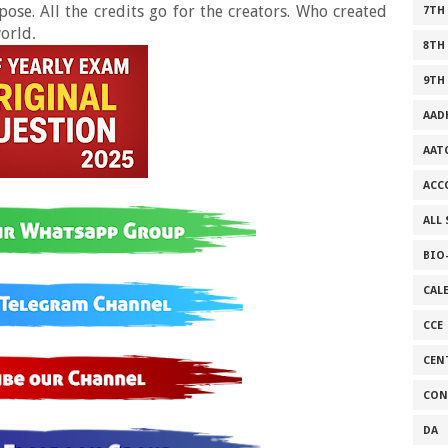
se. All the credits go for the creators. Who created
7TH
world
.
8TH
9TH
AAD
AAT
ACC
ALL
BIO
CAL
CCE
CEN
CON
DA