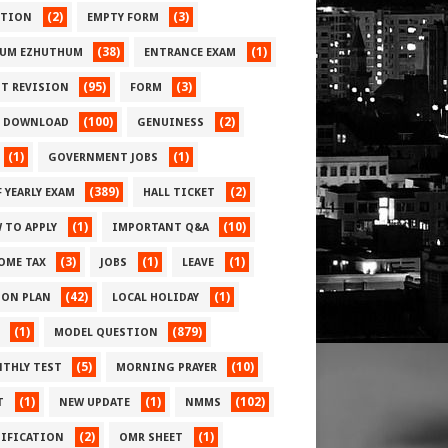
(2)
(3)
CTION
EMPTY FORM
(38)
(1)
UM EZHUTHUM
ENTRANCE EXAM
(95)
(3)
ST REVISION
FORM
(100)
(2)
E DOWNLOAD
GENUINESS
(1)
(1)
GOVERNMENT JOBS
(389)
(2)
 YEARLY EXAM
HALL TICKET
(1)
(10)
 TO APPLY
IMPORTANT Q&A
(3)
(1)
(1)
OME TAX
JOBS
LEAVE
(42)
(1)
SON PLAN
LOCAL HOLIDAY
(1)
(879)
MODEL QUESTION
(5)
(10)
THLY TEST
MORNING PRAYER
(1)
(1)
(102)
T
NEW UPDATE
NMMS
(2)
(1)
IFICATION
OMR SHEET