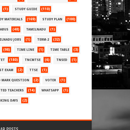
(1)
(110)
STUDY GUIDE
(169)
(100)
DY MATERIALS
STUDY PLAN
(48)
(1)
LABUS
TAMILNADU
(1)
(32)
ILNADU JOBS
TERM-2
(98)
(1)
(3)
TIME LINE
TIME TABLE
(180)
(6)
(1)
TET
TNCMTSE
TNSED
(2)
(1)
ST EXAM
TTSE
(2)
(1)
 MARK QUESTION
VOTER
(14)
(1)
TED TEACHERS
WHATSAPP
(2)
KING DAYS
LAR POSTS