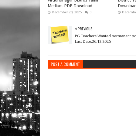
Virudhunagar District Tamil
District 
Medium-PDF-Download
Downloa
December 20, 2025
0
December
PREVIOUS
PG Teachers Wanted permanent po
Last Date:26.12.2025
POST A COMMENT