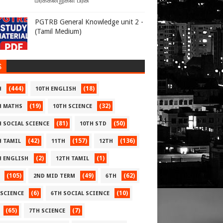
மரக்கன்றுகள் பரிசு
PGTRB General Knowledge unit 2 -
(Tamil Medium)
S
(444)
(18)
H
10TH ENGLISH
(19)
(32)
H MATHS
10TH SCIENCE
(81)
(50)
H SOCIAL SCIENCE
10TH STD
(42)
(157)
(136)
H TAMIL
11TH
12TH
(2)
(1)
H ENGLISH
12TH TAMIL
(105)
(49)
(62)
2ND MID TERM
6TH
(6)
(10)
 SCIENCE
6TH SOCIAL SCIENCE
(65)
(7)
7TH SCIENCE