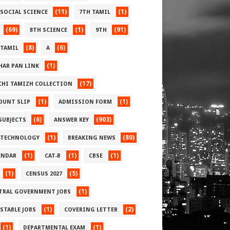
(11)
(1)
 SOCIAL SCIENCE
7TH TAMIL
(69)
(1)
(91)
8TH SCIENCE
9TH
(8)
(6)
 TAMIL
A
(1)
HAR PAN LINK
(17)
CHI TAMIZH COLLECTION
(1)
(1)
OUNT SLIP
ADMISSION FORM
(6)
(903)
 SUBJECTS
ANSWER KEY
(1)
(80)
-TECHNOLOGY
BREAKING NEWS
(1)
(1)
(1)
ENDAR
CAT-B
CBSE
(1)
(5)
CENSUS 2027
(1)
TRAL GOVERNMENT JOBS
(1)
(2)
STABLE JOBS
COVERING LETTER
(1)
(1)
DEPARTMENTAL EXAM