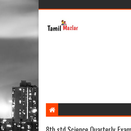
8th std Science Quarterly Exa