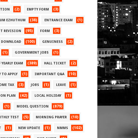
(2)
(3)
CTION
EMPTY FORM
(38)
(1)
UM EZHUTHUM
ENTRANCE EXAM
(95)
(3)
ST REVISION
FORM
(100)
(2)
E DOWNLOAD
GENUINESS
(1)
(1)
GOVERNMENT JOBS
(389)
(2)
 YEARLY EXAM
HALL TICKET
(1)
(10)
 TO APPLY
IMPORTANT Q&A
(3)
(1)
(1)
OME TAX
JOBS
LEAVE
(42)
(1)
SON PLAN
LOCAL HOLIDAY
(1)
(879)
MODEL QUESTION
(5)
(10)
THLY TEST
MORNING PRAYER
(1)
(1)
(102)
T
NEW UPDATE
NMMS