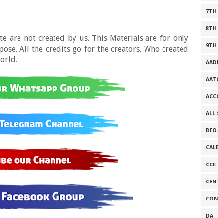
7TH
8TH
e are not created by us. This Materials are for only
9TH
se. All the credits go for the creators. Who created
world
.
AAD
AAT
ACC
ALL
BIO
CAL
CCE
CEN
CON
DA