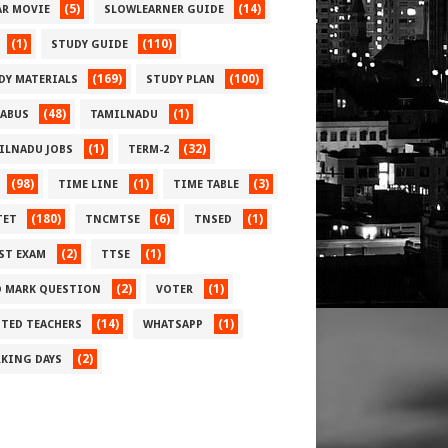
(5)
(14)
AR MOVIE
SLOWLEARNER GUIDE
(1)
(110)
STUDY GUIDE
(169)
(100)
DY MATERIALS
STUDY PLAN
(48)
(1)
LABUS
TAMILNADU
(1)
(32)
ILNADU JOBS
TERM-2
(98)
(1)
(3)
TIME LINE
TIME TABLE
(180)
(6)
(1)
TET
TNCMTSE
TNSED
(2)
(1)
ST EXAM
TTSE
(2)
(1)
 MARK QUESTION
VOTER
(14)
(1)
TED TEACHERS
WHATSAPP
(2)
KING DAYS