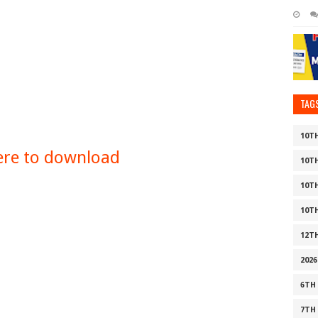
TAG
10T
here to download
10T
10T
10T
12T
2026
6TH
7TH