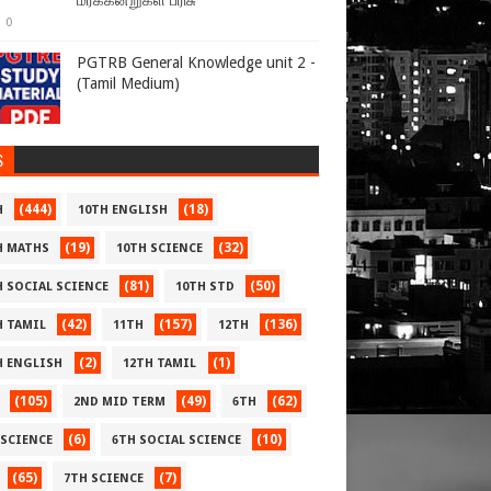
மரக்கன்றுகள் பரிசு
0
PGTRB General Knowledge unit 2 -
(Tamil Medium)
S
(444)
(18)
H
10TH ENGLISH
(19)
(32)
H MATHS
10TH SCIENCE
(81)
(50)
H SOCIAL SCIENCE
10TH STD
(42)
(157)
(136)
H TAMIL
11TH
12TH
(2)
(1)
H ENGLISH
12TH TAMIL
(105)
(49)
(62)
2ND MID TERM
6TH
(6)
(10)
 SCIENCE
6TH SOCIAL SCIENCE
(65)
(7)
7TH SCIENCE