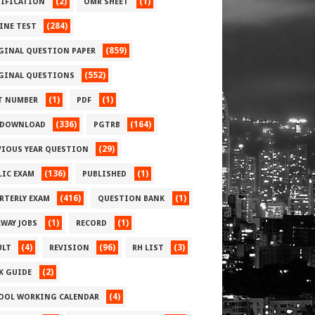
(2)
(1)
IFICATION
OMR SHEET
(284)
INE TEST
(859)
GINAL QUESTION PAPER
(552)
GINAL QUESTIONS
(1)
(1)
T NUMBER
PDF
(336)
(164)
 DOWNLOAD
PGTRB
(29)
VIOUS YEAR QUESTION
(136)
(1)
LIC EXAM
PUBLISHED
(416)
(1)
RTERLY EXAM
QUESTION BANK
(1)
(1)
LWAY JOBS
RECORD
(4)
(96)
(3)
ULT
REVISION
RH LIST
(2)
 K GUIDE
(4)
OOL WORKING CALENDAR