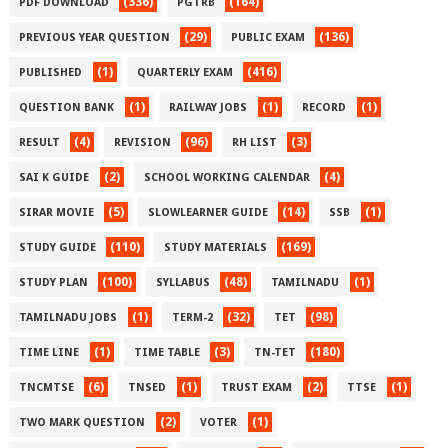
(336)
(164)
PDF DOWNLOAD
PGTRB
(29)
(136)
PREVIOUS YEAR QUESTION
PUBLIC EXAM
(1)
(416)
PUBLISHED
QUARTERLY EXAM
(1)
(1)
(1)
QUESTION BANK
RAILWAY JOBS
RECORD
(4)
(96)
(3)
RESULT
REVISION
RH LIST
(2)
(4)
SAI K GUIDE
SCHOOL WORKING CALENDAR
(5)
(14)
(1)
SIRAR MOVIE
SLOWLEARNER GUIDE
SSB
(110)
(169)
STUDY GUIDE
STUDY MATERIALS
(100)
(48)
(1)
STUDY PLAN
SYLLABUS
TAMILNADU
(1)
(32)
(98)
TAMILNADU JOBS
TERM-2
TET
(1)
(3)
(180)
TIME LINE
TIME TABLE
TN-TET
(6)
(1)
(2)
(1)
TNCMTSE
TNSED
TRUST EXAM
TTSE
(2)
(1)
TWO MARK QUESTION
VOTER