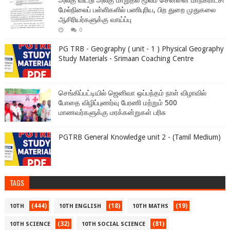
அலகு விட்டு அலகு மாறுதல் மூலம் சென்னை மாநகராட்சி
மேல்நிலைப் பள்ளிகளில் பணிபுரிய, பிற துறை முதுகலை
ஆசிரியர்களுக்கு வாய்ப்பு
0
PG TRB - Geography ( unit - 1 ) Physical Geography
Study Materials - Srimaan Coaching Centre
செங்கிப்பட்டியில் ஜெனிவா ஒப்பந்தம் நாள் விழாவில்
போதை விழிப்புணர்வு பேரணி மற்றும் 500
மாணவர்களுக்கு மரக்கன்றுகள் பரிசு
PGTRB General Knowledge unit 2 - (Tamil Medium)
TAGS
(444)
(18)
(19)
10TH
10TH ENGLISH
10TH MATHS
(32)
(81)
10TH SCIENCE
10TH SOCIAL SCIENCE