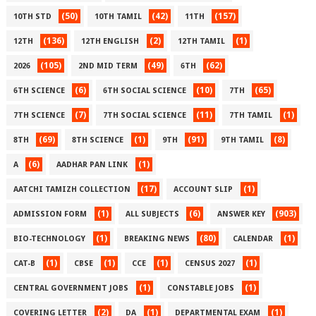
(50)
(42)
(157)
10TH STD
10TH TAMIL
11TH
(136)
(2)
(1)
12TH
12TH ENGLISH
12TH TAMIL
(105)
(49)
(62)
2026
2ND MID TERM
6TH
(6)
(10)
(65)
6TH SCIENCE
6TH SOCIAL SCIENCE
7TH
(7)
(11)
(1)
7TH SCIENCE
7TH SOCIAL SCIENCE
7TH TAMIL
(69)
(1)
(91)
(8)
8TH
8TH SCIENCE
9TH
9TH TAMIL
(6)
(1)
A
AADHAR PAN LINK
(17)
(1)
AATCHI TAMIZH COLLECTION
ACCOUNT SLIP
(1)
(6)
(903)
ADMISSION FORM
ALL SUBJECTS
ANSWER KEY
(1)
(80)
(1)
BIO-TECHNOLOGY
BREAKING NEWS
CALENDAR
(1)
(1)
(1)
(1)
CAT-B
CBSE
CCE
CENSUS 2027
(1)
(1)
CENTRAL GOVERNMENT JOBS
CONSTABLE JOBS
(2)
(1)
(1)
COVERING LETTER
DA
DEPARTMENTAL EXAM