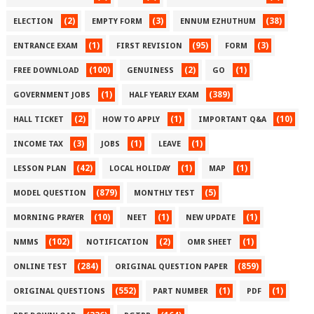
(2)
(3)
(38)
ELECTION
EMPTY FORM
ENNUM EZHUTHUM
(1)
(95)
(3)
ENTRANCE EXAM
FIRST REVISION
FORM
(100)
(2)
(1)
FREE DOWNLOAD
GENUINESS
GO
(1)
(389)
GOVERNMENT JOBS
HALF YEARLY EXAM
(2)
(1)
(10)
HALL TICKET
HOW TO APPLY
IMPORTANT Q&A
(3)
(1)
(1)
INCOME TAX
JOBS
LEAVE
(42)
(1)
(1)
LESSON PLAN
LOCAL HOLIDAY
MAP
(879)
(5)
MODEL QUESTION
MONTHLY TEST
(10)
(1)
(1)
MORNING PRAYER
NEET
NEW UPDATE
(102)
(2)
(1)
NMMS
NOTIFICATION
OMR SHEET
(284)
(859)
ONLINE TEST
ORIGINAL QUESTION PAPER
(552)
(1)
(1)
ORIGINAL QUESTIONS
PART NUMBER
PDF